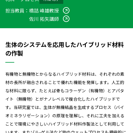
伊村研究室
imura lab
担当教員：
橋詰 峰雄教授
⼤⽵研究室
ohtake lab
佐川 拓矢講師
庄野研究室
shouno lab
橋詰研究室
hashizume lab
生体のシステムを応用したハイブリッド材料
今堀研究室
imahori lab
の作製
杉本研究室
sugimoto lab
国村研究室
kunimura lab
⽥中研究室
tanaka lab
有機物と無機物とからなるハイブリッド材料は、それぞれの素
材の長所が融合されることで優れた機能を発揮します。人工的
永⽥研究室
nagata lab
な材料に限らず、たとえば骨もコラーゲン（有機物）とアパタ
上⾕研究室
uetani lab
イト（無機物）とがナノレベルで複合化したハイブリッドで
髙島研究室
takashima lab
す。当研究室では、生体が無機結晶を生成するプロセス（バイ
Graduate School
オミネラリゼーション）の原理を理解し、それに工夫を加える
⼤学院について
ことで環境にやさしいハイブリッド材料作製法として利用して
カリキュラム・授業紹介・単位
います。またゾル-ゲル法など他のウェットプロセスも積極的に