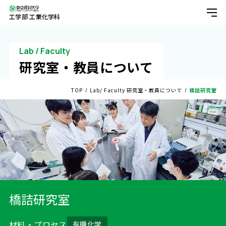
工学部 工業化学科
About
工業化学科について
Lab / Faculty
研究室・教員について
Learn
TOP
Lab/ Faculty 研究室・教員について
橋詰研究室
学びについて
学科のPush
カリキュラム・授業紹介・単位
学生の1日（1年生の場合）
学生の1日（4年生の場合）
学生の1日（修士2年生の場合）
Lab/Faculty
橋詰研究室
研究室・教員について
近藤研究室
kondo lab
材料・プロセス
有機化学