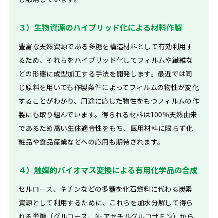
３）生物資源のハイブリッド化による材料作製
豊富な天然資源である多糖を構造材料として有効利用す
るため、それらをハイブリッド化してフィルムや繊維な
どの形態に成型加工する手法を開発します。最近では同
じ原料を用いても作製条件によってフィルムの物性が変化
することがわかり、用途に応じた物性をもつフィルムの作
製にも取り組んでいます。得られる材料は100％天然由来
であるため高い生体適合性をもち、医用材料に限らず化
粧品や食品産業などへの応用も期待されます。
４）触媒的バイオマス変換による有用化学品の合成
セルロース、キチンなどの多糖を化石燃料に代わる炭素
資源として利用するために、これらを加水分解して得ら
れる単糖（グルコース、N-アセチルグルコサミン）から