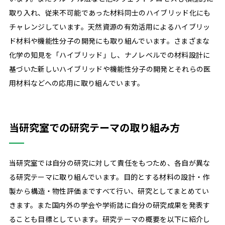
取り入れ、従来不可能であった材料同士のハイブリッド化にも
Career
チャレンジしています。天然資源の有効活用によるハイブリッ
ド材料や機能性分子の開発にも取り組んでいます。さまざまな
キャリア・資格について
化学の知見を「ハイブリッド」し、ナノレベルでの材料設計に
内定者の声
基づいた新しいハイブリッドや機能性分子の開発とそれらの医
用材料などへの応用に取り組んでいます。
Campus Life
キャンパスライフについて
当研究室での研究テーマの取り組み方
キャンパス⾒学
Information
当研究室では自分の研究に対して責任をもつため、各自が異な
インフォメーション
る研究テーマに取り組んでいます。目的とする材料の設計・作
製から構造・物性評価まですべて行い、研究としてまとめてい
きます。また国内外の学会や学術誌に自分の研究成果を発表す
ることも目標としています。研究テーマの概要を以下に紹介し