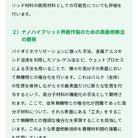
リッド材料の医用材料としての可能性についても評価を
行います。
２）ナノハイブリッド界面作製のための表面修飾法
の開発
バイオミネラリゼーションに倣った手法、金属アルコキ
シド溶液を利用したゾル-ゲル法など、ウェットプロセス
による手法を用いることで、種々の高分子の表面におい
て無機物との複合化を行います。これはバルク（全体）
の性質を保持しながらその最表面だけに新たな性質を付
与するという、高分子材料の機能化の手法として期待さ
れます。ここで、従来無機物との複合化が困難であった高
分子材料について、それら表面にある「工夫」をするこ
とで無機物との強固な複合化を実現することを目指して
います。このような表面修飾技術を異種材料間の接着に
も応用しています。