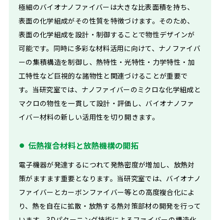
極細のバイオナノファイバーは大きな比表面積を持ち、
表面の化学組成がその性質を特徴づけます。そのため、
表面の化学組成を設計・制御することで物性デザインが
可能です。同時に多彩な材料活用に向けて、ナノファイバ
ーの集積構造を制御し、熱特性・光特性・力学特性・加
工特性など巨視的な諸物性と関連づけることが重要で
す。当研究室では、ナノファイバーのミクロな化学組成と
マクロの物性を一貫して設計・評価し、バイオナノファ
イバー材料の新しい活用性を切り開きます。
伝熱複合材料と放熱機構の開拓
電子機器が発達するにつれて発熱密度が増加し、放熱対
策がますます重要となります。当研究室では、バイオナノ
ファイバーとカーボンファイバー等との高度複合化によ
り、熱を自在に拡散・放熱する熱対策部材の開発を行って
います。3Dパターニング技術によるファイバーの構造化