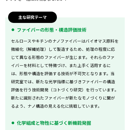
Career
主な研究テーマ
キャリア・資格について
ファイバーの形態・構造評価技術
内定者の声
セルロースやキチンのナノファイバーはバイオマス原料を
微細化（解繊処理）して製造するため、処理の程度に応
Campus Life
じて異なる形態のファイバーが生じます。それらのファ
キャンパスライフについて
イバーを材料として特徴づけ、また上手く活用するに
は、形態や構造を評価する技術が不可欠となります。当
キャンパス⾒学
研究室では、新たな光学指標に基づきファイバーの構造
評価を行う技術開発（コトづくり研究）を行っています。
Information
新たに識別されたファイバーが新たなモノづくりに繋が
インフォメーション
るよう、ナノ構造の見える化に挑戦しています。
化学組成と物性に基づく新機能発掘