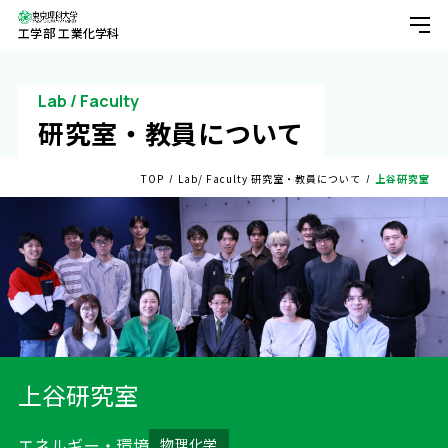
工学部 工業化学科
About
工業化学科について
Lab / Faculty
研究室・教員について
Learn
TOP
Lab/ Faculty 研究室・教員について
上⾕研究室
学びについて
学科のPush
カリキュラム・授業紹介・単位
学生の1日（1年生の場合）
学生の1日（4年生の場合）
学生の1日（修士2年生の場合）
Lab/Faculty
上⾕研究室
研究室・教員について
近藤研究室
kondo lab
エネルギー・環境
物理化学