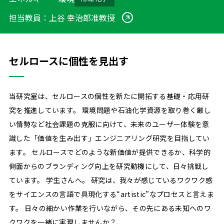
伊村研究室
imura lab
担当教員：
上谷 幸治郎准教授
⼤⽵研究室
ohtake lab
庄野研究室
shouno lab
セルロースに個性を見出す
橋詰研究室
hashizume lab
今堀研究室
imahori lab
杉本研究室
sugimoto lab
当研究室は、セルロースの個性を新たに開拓する基礎・応用研
国村研究室
kunimura lab
究を推進しています。 環境問題や石油化学資源を取り巻く厳し
⽥中研究室
い情勢など社会課題の克服に向けて、未来のユーザー体験を意
tanaka lab
識した「価値を生み出す」エンジニアリング研究を目指してい
永⽥研究室
nagata lab
ます。 セルロースでどのような新価値が提供できるか、科学的
上⾕研究室
uetani lab
側面からのブランディング向上を研究動機にして、日々挑戦し
髙島研究室
takashima lab
ています。 学生さんへ。 研究は、我々が感じているワクワク感
Graduate School
をサイエンスの言語で具現化する“artistic”なプロセスと言えま
⼤学院について
す。 日々の細かい作業を行いながら、その先にある未知へのワ
カリキュラム・授業紹介・単位
クワクを一緒に実現しませんか？